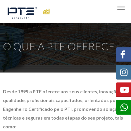
Togg
navig
O QUE A PTE OFERECE
Desde 1999 a PTE oferece aos seus clientes, inovação,
qualidade, profissionais capacitados, orientados por um
Engenheiro Certificado pelo PTI, promovendo soluções
técnicas e seguras em todas etapas do seu projeto, tais
como: